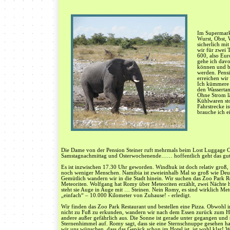
Im Supermarkt
Wurst, Obst, 
sicherlich mit
wir für zwei
600, also Eur
gehe ich davo
können und b
werden. Pensi
erreichen wir
Ich kümmere m
den Wassertan
Ohne Strom lä
Kühlwaren sto
Fahrstrecke is
brauche ich e
Die Dame von der Pension Steiner ruft mehrmals beim Lost Luggage C
Samstagnachmittag und Osterwochenende…… hoffentlich geht das gut
Es ist inzwischen 17.30 Uhr geworden. Windhuk ist doch relativ groß,
noch weniger Menschen. Namibia ist zweieinhalb Mal so groß wie Deut
Gemütlich wandern wir in die Stadt hinein. Wir suchen das Zoo Park Re
Meteoriten. Wolfgang hat Romy über Meteoriten erzählt, zwei Nächte hat
steht sie Auge in Auge mit … Steinen. Nein Romy, es sind wirklich Met
„einfach“ – 10.000 Kilometer von Zuhause! - erledigt.
Wir finden das Zoo Park Restaurant und bestellen eine Pizza. Obwohl
nicht zu Fuß zu erkunden, wandern wir nach dem Essen zurück zum Hote
andere außer gefährlich aus. Die Sonne ist gerade unter gegangen und so
Sternenhimmel auf. Romy sagt, dass sie eine Sternschnuppe gesehen ha
wir uns wünschen, dass das Gepäck schon im Hotel ist, ist wohl klar! 