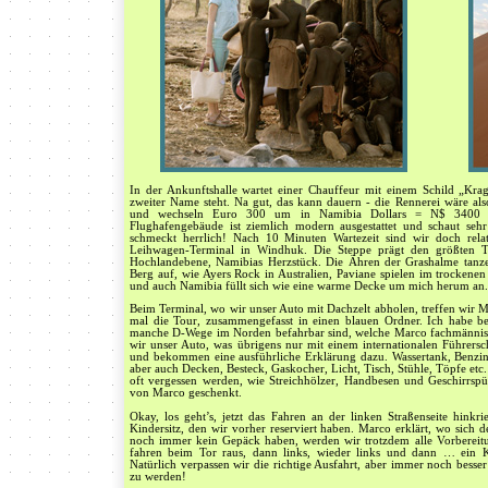
In der Ankunftshalle wartet einer Chauffeur mit einem Schild „Kra
zweiter Name steht. Na gut, das kann dauern - die Rennerei wäre als
und wechseln Euro 300 um in Namibia Dollars = N$ 3400 u
Flughafengebäude ist ziemlich modern ausgestattet und schaut sehr
schmeckt herrlich! Nach 10 Minuten Wartezeit sind wir doch rel
Leihwagen-Terminal in Windhuk. Die Steppe prägt den größten T
Hochlandebene, Namibias Herzstück. Die Ähren der Grashalme tanz
Berg auf, wie Ayers Rock in Australien, Paviane spielen im trockenen F
und auch Namibia füllt sich wie eine warme Decke um mich herum an.
Beim Terminal, wo wir unser Auto mit Dachzelt abholen, treffen wir M
mal die Tour, zusammengefasst in einen blauen Ordner. Ich habe b
manche D-Wege im Norden befahrbar sind, welche Marco fachmännis
wir unser Auto, was übrigens nur mit einem internationalen Führersch
und bekommen eine ausführliche Erklärung dazu. Wassertank, Benzinta
aber auch Decken, Besteck, Gaskocher, Licht, Tisch, Stühle, Töpfe etc.
oft vergessen werden, wie Streichhölzer, Handbesen und Geschirrsp
von Marco geschenkt.
Okay, los geht’s, jetzt das Fahren an der linken Straßenseite hinkr
Kindersitz, den wir vorher reserviert haben. Marco erklärt, wo sich
noch immer kein Gepäck haben, werden wir trotzdem alle Vorbereit
fahren beim Tor raus, dann links, wieder links und dann … ein Kr
Natürlich verpassen wir die richtige Ausfahrt, aber immer noch besser 
zu werden!