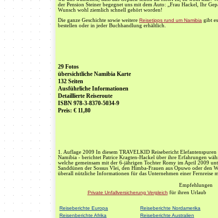
der Pension Steiner begegnet uns mit dem Auto: „Frau Hackel, Ihr Gep
Wunsch wohl ziemlich schnell gehört worden!
Die ganze Geschichte sowie weitere
Reisetipps rund um Namibia
gibt es
bestellen oder in jeder Buchhandlung erhältlich.
29 Fotos
übersichtliche Namibia Karte
132 Seiten
Ausführliche Informationen
Detaillierte Reiseroute
ISBN 978-3-8370-5034-9
Preis: € 11,80
1. Auflage 2009 In diesem TRAVELKID Reisebericht Elefantenspuren –
Namibia - berichtet Patrice Kragten-Hackel über ihre Erfahrungen wä
welche gemeinsam mit der 6-jährigen Tochter Romy im April 2009 unt
Sanddünen der Sossus Vlei, den Himba-Frauen aus Opuwo oder den Wild
überall nützliche Informationen für das Unternehmen einer Fernreise 
Empfehlungen
Private Unfallversicherung Vergleich
für ihren Urlaub
Reiseberichte Europa
Reiseberichte Nordamerika
Reisenberichte Afrika
Reiseberichte Australien