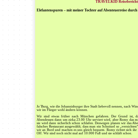
TRAVELKID Reisebericht
Elefantenspuren – mit meiner Tochter auf Abenteuerreise durch
Jo´Burg, wie die Johannisburger ihre Stadt liebevoll nennen, nach Win
wir im Flieger wohl ändern können.
Wir sind etwas früher nach München gefahren. Der Grund ist, da
Abendessen dann um zirka 23.00 Uhr serviert wird, aber Romy das mit
sie wird dann sicherlich schon schlafen. Deswegen planen wir das Ab
falsches Restaurant ausgewählt; dass man ein Schnitzel so „vernicht
wir an Bord und machen es uns gleich bequem. Romy richtet sich ihr 
Off. Wir sind noch nicht mal auf 10.000 Fuß und sie schläft schon.