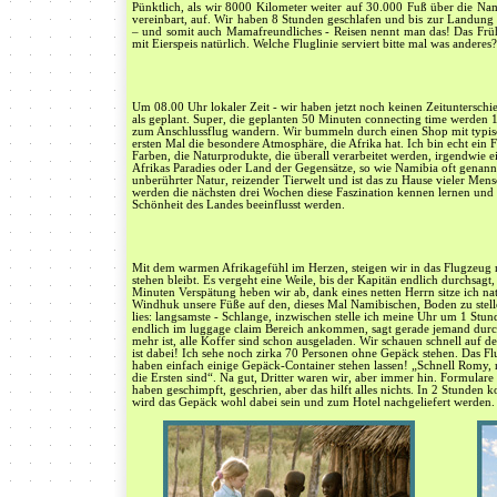
Pünktlich, als wir 8000 Kilometer weiter auf 30.000 Fuß über die Nam
vereinbart, auf. Wir haben 8 Stunden geschlafen und bis zur Landung
– und somit auch Mamafreundliches - Reisen nennt man das! Das Frühs
mit Eierspeis natürlich. Welche Fluglinie serviert bitte mal was anderes
Um 08.00 Uhr lokaler Zeit - wir haben jetzt noch keinen Zeitunterschi
als geplant. Super, die geplanten 50 Minuten connecting time werden 1
zum Anschlussflug wandern. Wir bummeln durch einen Shop mit typis
ersten Mal die besondere Atmosphäre, die Afrika hat. Ich bin echt ein 
Farben, die Naturprodukte, die überall verarbeitet werden, irgendwie e
Afrikas Paradies oder Land der Gegensätze, so wie Namibia oft genann
unberührter Natur, reizender Tierwelt und ist das zu Hause vieler Men
werden die nächsten drei Wochen diese Faszination kennen lernen und 
Schönheit des Landes beeinflusst werden.
Mit dem warmen Afrikagefühl im Herzen, steigen wir in das Flugzeug
stehen bleibt. Es vergeht eine Weile, bis der Kapitän endlich durchsagt
Minuten Verspätung heben wir ab, dank eines netten Herrn sitze ich n
Windhuk unsere Füße auf den, dieses Mal Namibischen, Boden zu stelle
lies: langsamste - Schlange, inzwischen stelle ich meine Uhr um 1 St
endlich im luggage claim Bereich ankommen, sagt gerade jemand durc
mehr ist, alle Koffer sind schon ausgeladen. Wir schauen schnell auf
ist dabei! Ich sehe noch zirka 70 Personen ohne Gepäck stehen. Das Fl
haben einfach einige Gepäck-Container stehen lassen! „Schnell Romy,
die Ersten sind“. Na gut, Dritter waren wir, aber immer hin. Formulare
haben geschimpft, geschrien, aber das hilft alles nichts. In 2 Stunde
wird das Gepäck wohl dabei sein und zum Hotel nachgeliefert werden.