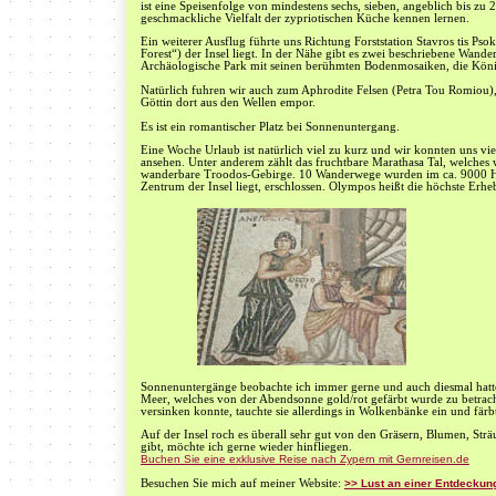
ist eine Speisenfolge von mindestens sechs, sieben, angeblich bis zu
geschmackliche Vielfalt der zypriotischen Küche kennen lernen.
Ein weiterer Ausflug führte uns Richtung Forststation Stavros tis Ps
Forest“) der Insel liegt. In der Nähe gibt es zwei beschriebene Wand
Archäologische Park mit seinen berühmten Bodenmosaiken, die Königs
Natürlich fuhren wir auch zum Aphrodite Felsen (Petra Tou Romiou),
Göttin dort aus den Wellen empor.
Es ist ein romantischer Platz bei Sonnenuntergang.
Eine Woche Urlaub ist natürlich viel zu kurz und wir konnten uns vie
ansehen. Unter anderem zählt das fruchtbare Marathasa Tal, welches 
wanderbare Troodos-Gebirge. 10 Wanderwege wurden im ca. 9000 He
Zentrum der Insel liegt, erschlossen. Olympos heißt die höchste Er
Sonnenuntergänge beobachte ich immer gerne und auch diesmal hatte 
Meer, welches von der Abendsonne gold/rot gefärbt wurde zu betra
versinken konnte, tauchte sie allerdings in Wolkenbänke ein und färb
Auf der Insel roch es überall sehr gut von den Gräsern, Blumen, St
gibt, möchte ich gerne wieder hinfliegen.
Buchen Sie eine exklusive Reise nach Zypern mit Gernreisen.de
Besuchen Sie mich auf meiner Website:
>> Lust an einer Entdeckung