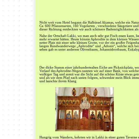
Nicht weit vom Hotel begann die Halbinsel Akamas, welche ein Naturs
Ca. 600 Pflanzenarten, 160 Vogelarten , verschiedene Säugetiere und 
dieser Richtung entdeckten wir auch schönere Bademöglichkeiten als
Nahe der Ortschaft Lakki, wo man auch sehr gut Fisch essen kann, li
mehr erwartet hätten. Heute könnte Aphrodite in dem kleinen Wässe
netter Platz mit einer sehr kleinen Grotte, vor der ein großer Feigen
langen Rundwanderwege „Aphrodite“ und „Adonis“, welche sich bei
sehen gab es unter anderem Olivenbaum, Johannisbrotbaum, Eukalypt
Der dicke Stamm einer jahrhundertealten Eiche am Picknickplatz, wo 
Verlauf des Aphrodite-Weges rasteten wir auf einer Bank, von welche
wolkiger Tag und somit war die Sicht auf die schöne Küste etwas getr
und als wir dem Pfad nach unten folgten, schwenkte mein Blick imme
und lauschte ihrem Klang.
Hungrig vom Wandern, kehrten wir in Lakki in einer guten Taverne e