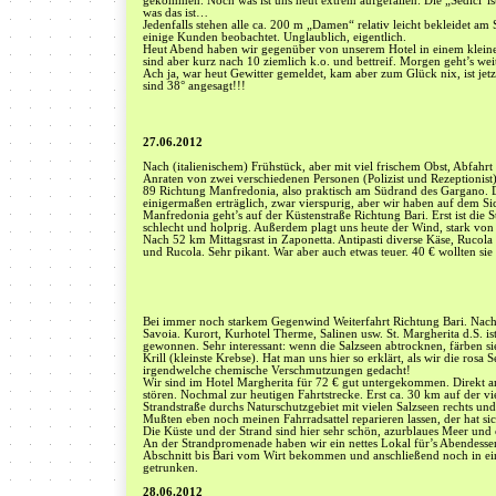
gekommen. Noch was ist uns heut extrem aufgefallen: Die „Sedici“ist
was das ist…
Jedenfalls stehen alle ca. 200 m „Damen“ relativ leicht bekleidet am
einige Kunden beobachtet. Unglaublich, eigentlich.
Heut Abend haben wir gegenüber von unserem Hotel in einem kleinen
sind aber kurz nach 10 ziemlich k.o. und bettreif. Morgen geht’s weit
Ach ja, war heut Gewitter gemeldet, kam aber zum Glück nix, ist jet
sind 38° angesagt!!!
27.06.2012
Nach (italienischem) Frühstück, aber mit viel frischem Obst, Abfahr
Anraten von zwei verschiedenen Personen (Polizist und Rezeptionis
89 Richtung Manfredonia, also praktisch am Südrand des Gargano. Di
einigermaßen erträglich, zwar vierspurig, aber wir haben auf dem Sic
Manfredonia geht’s auf der Küstenstraße Richtung Bari. Erst ist die S
schlecht und holprig. Außerdem plagt uns heute der Wind, stark von 
Nach 52 km Mittagsrast in Zaponetta. Antipasti diverse Käse, Rucol
und Rucola. Sehr pikant. War aber auch etwas teuer. 40 € wollten sie
Bei immer noch starkem Gegenwind Weiterfahrt Richtung Bari. Nach
Savoia. Kurort, Kurhotel Therme, Salinen usw. St. Margherita d.S. is
gewonnen. Sehr interessant: wenn die Salzseen abtrocknen, färben s
Krill (kleinste Krebse). Hat man uns hier so erklärt, als wir die rosa
irgendwelche chemische Verschmutzungen gedacht!
Wir sind im Hotel Margherita für 72 € gut untergekommen. Direkt 
stören. Nochmal zur heutigen Fahrtstrecke. Erst ca. 30 km auf der vi
Strandstraße durchs Naturschutzgebiet mit vielen Salzseen rechts und 
Mußten eben noch meinen Fahrradsattel reparieren lassen, der hat s
Die Küste und der Strand sind hier sehr schön, azurblaues Meer und 
An der Strandpromenade haben wir ein nettes Lokal für’s Abendesse
Abschnitt bis Bari vom Wirt bekommen und anschließend noch in ein
getrunken.
28.06.2012