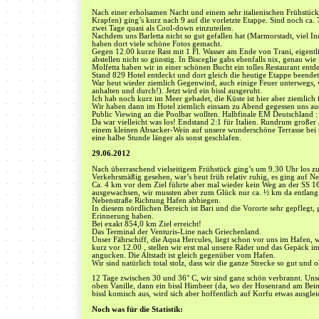
Nach einer erholsamen Nacht und einem sehr italienischen Frühstück 
Krapfen) ging’s kurz nach 9 auf die vorletzte Etappe. Sind noch ca. 
zwei Tage quasi als Cool-down einzuteilen.
Nachdem uns Barletta nicht so gut gefallen hat (Marmorstadt, viel In
haben dort viele schöne Fotos gemacht.
Gegen 12.00 kurze Rast mit 1 Fl. Wasser am Ende von Trani, eigentl
abstellen nicht so günstig. In Bisceglie gabs ebenfalls nix, genau w
Molfetta haben wir in einer schönen Bucht ein tolles Restaurant ent
Stand 829 Hotel entdeckt und dort gleich die heutige Etappe beendet
War heut wieder ziemlich Gegenwind, auch einige Feuer unterwegs, 
anhalten und durch!). Jetzt wird ein bissl ausgeruht.
Ich hab noch kurz im Meer gebadet, die Küste ist hier aber ziemlich f
Wir haben dann im Hotel ziemlich einsam zu Abend gegessen uns auch
Public Viewing an die Poolbar wollten. Halbfinale EM Deutschland : 
Da war vielleicht was los! Endstand 2:1 für Italien. Rundrum großer
einem kleinen Absacker-Wein auf unsere wunderschöne Terrasse be
eine halbe Stunde länger als sonst geschlafen.
29.06.2012
Nach überraschend vielseitigem Frühstück ging’s um 9.30 Uhr los zur
Verkehrsmäßig gesehen, war’s heut früh relativ ruhig, es ging auf Neb
Ca. 4 km vor dem Ziel führte aber mal wieder kein Weg an der SS 16 
ausgewachsen, wir mussten aber zum Glück nur ca. ½ km da entlang 
Nebenstraße Richtung Hafen abbiegen.
In diesem nördlichen Bereich ist Bari und die Vororte sehr gepflegt, 
Erinnerung haben.
Bei exakt 854,0 km Ziel erreicht!
Das Terminal der Venturis-Line nach Griechenland.
Unser Fährschiff, die Aqua Hercules, liegt schon vor uns im Hafen, w
kurz vor 12.00 , stellen wir erst mal unsere Räder und das Gepäck 
angucken. Die Altstadt ist gleich gegenüber vom Hafen.
Wir sind natürlich total stolz, dass wir die ganze Strecke so gut und
12 Tage zwischen 30 und 36° C, wir sind ganz schön verbrannt. Uns
oben Vanille, dann ein bissl Himbeer (da, wo der Hosenrand am Bein
bissl komisch aus, wird sich aber hoffentlich auf Korfu etwas ausglei
Noch was für die Statistik: