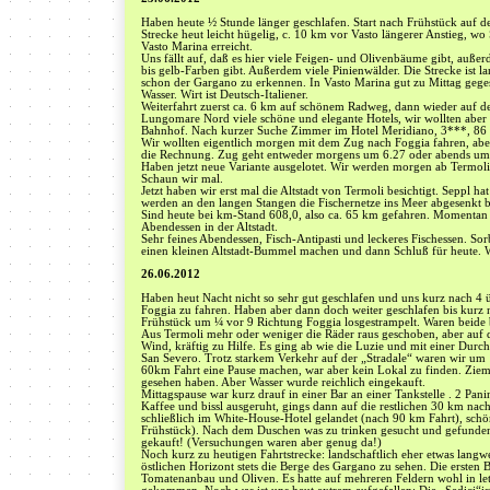
Haben heute ½ Stunde länger geschlafen. Start nach Frühstück auf de
Strecke heut leicht hügelig, c. 10 km vor Vasto längerer Anstieg, 
Vasto Marina erreicht.
Uns fällt auf, daß es hier viele Feigen- und Olivenbäume gibt, auße
bis gelb-Farben gibt. Außerdem viele Pinienwälder. Die Strecke ist la
schon der Gargano zu erkennen. In Vasto Marina gut zu Mittag geges
Wasser. Wirt ist Deutsch-Italiener.
Weiterfahrt zuerst ca. 6 km auf schönem Radweg, dann wieder auf d
Lungomare Nord viele schöne und elegante Hotels, wir wollten aber 
Bahnhof. Nach kurzer Suche Zimmer im Hotel Meridiano, 3***, 86 €
Wir wollten eigentlich morgen mit dem Zug nach Foggia fahren, abe
die Rechnung. Zug geht entweder morgens um 6.27 oder abends um 
Haben jetzt neue Variante ausgelotet. Wir werden morgen ab Termol
Schaun wir mal.
Jetzt haben wir erst mal die Altstadt von Termoli besichtigt. Seppl h
werden an den langen Stangen die Fischernetze ins Meer abgesenkt 
Sind heute bei km-Stand 608,0, also ca. 65 km gefahren. Momentan k
Abendessen in der Altstadt.
Sehr feines Abendessen, Fisch-Antipasti und leckeres Fischessen. Sor
einen kleinen Altstadt-Bummel machen und dann Schluß für heute. 
26.06.2012
Haben heut Nacht nicht so sehr gut geschlafen und uns kurz nach 4
Foggia zu fahren. Haben aber dann doch weiter geschlafen bis kurz 
Frühstück um ¼ vor 9 Richtung Foggia losgestrampelt. Waren beide b
Aus Termoli mehr oder weniger die Räder raus geschoben, aber auf d
Wind, kräftig zu Hilfe. Es ging ab wie die Luzie und mit einer Durc
San Severo. Trotz starkem Verkehr auf der „Stradale“ waren wir um 1
60km Fahrt eine Pause machen, war aber kein Lokal zu finden. Zieml
gesehen haben. Aber Wasser wurde reichlich eingekauft.
Mittagspause war kurz drauf in einer Bar an einer Tankstelle . 2 Pan
Kaffee und bissl ausgeruht, gings dann auf die restlichen 30 km n
schließlich im White-House-Hotel gelandet (nach 90 km Fahrt), schön
Frühstück). Nach dem Duschen was zu trinken gesucht und gefunden,
gekauft! (Versuchungen waren aber genug da!)
Noch kurz zu heutigen Fahrtstrecke: landschaftlich eher etwas langwe
östlichen Horizont stets die Berge des Gargano zu sehen. Die ersten
Tomatenanbau und Oliven. Es hatte auf mehreren Feldern wohl in let