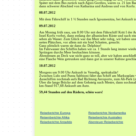
Später mit dem Bus zurück nach Agios Gordios, waren ca. 21 km Ra
dann schwerer Abschied von Katharina und Andreas und von Korfu.
08.07.2012
Mit dem Fährschiff in 1 ½ Stunden nach Igoumenitza, bei Ankunft im
09.07.2012
Am Montag früh raus, um 8.00 Uhr mit dem Fährschiff Kriti I der A
Insel Korfu vorbei, dann entlang der albanischen Küste und nach ei
sehen als Wasser. Zum Glück war das Meer sehr ruhig, wir haben uns
nettes Plätzchen, vor allem mit ein bissl Schatten, gesucht.
Ganz plötzlich waren sie dann da: Delphine!
Im Fahrwasser des Schiffes haben wir ca. 1 Stunde lang immer wiede
Sprüngen durchs Meer beobachten können.
Abendessen an Deck war nicht ganz so toll, aber wir haben anschli
eine Flasche Wein getrunken und dann gut in unserer Kabine geschla
10.07.2012
Morgens um 9.00 Uhr Ankunft in Venedig, spektakulär!
Zwischen Lido und Punta Sabbioni fährt das Schiff am Markusplatz
Ausschiffen nochmals aufs Rad Richtung Aeroporto, zum Ali-Park (
Über die lange Brücke auf dem Gehsteig nach Mestre, dann nochmal 
km-Stand 917,68 Ankunft am Auto.
59,44 Stunden auf den Rädern, schön wars!
Reiseberichte Europa
Reiseberichte Nordamerika
Reisenberichte Afrika
Reiseberichte Australien
Reiseberichte Antarktis
Abenteuer Reiseberichte