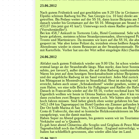
23.06.2012
Nach gutem Frühstück und gut geschlafen um 9.20 Uhr in Civitanov
Elpidio schönen Radweg bis Pto. San Giorgio (ca. 10 km) direkt am 
getroffen. Bis Pedaso weiter auf der SS 16, dann kurze Bicipista am
danach wieder bis Grottamare auf der SS 16. Mittagsrast am Strand
433,07 (bis jetzt gut 41 km!). Unterwegs noch einen Radler getroffen,
(Vorruheständler!).
Bei km 458,7 Ankunft in Tortoreto Lido, Hotel Continental. Sehr sc
heute gefahren, meistens schöne Strandpromenaden, überwiegend Pist
Tronto und Martinsicuro. Da mussten wir kurz auf die SS 16, die abe
gesperrt ist. War aber keine Polizei da, trotzdem etwas heißere Angel
Abendessen wieder in einem Restaurant an der Strandpromenade. Heut
mit Kartoffeln. Vorher hat uns der Wirt selbst eingelegte Alici (Sard
24.06.2012
Abfahrt nach gutem Frühstück wieder um 9.00 Uhr. Ist schon wieder 
erstmal lange an der Strandstraße längs. Man merkt, dass heut Sonntag
subito, per favore!), außer denen, die auf dem Radweg rumbummeln
Waren bis jetzt auf dem heutigen Streckenabschnitt schöne Bicipisten,
und der angebliche Radweg ist im Sand versickert. Jedes Mal zurüc
km Mittagsrast in Montesilvano in Strandlokal. Heut ist mächtig viel
erreicht, haben auch unser „Schnakenhotel“ wieder gesehen, weiter 
zum Hafen, wo eine tolle Brücke für Fußgänger und Radler die Hafe
Danach in Francavilla wieder auf die SS 16, vorher nochmal kurz Wa
Eigentlich wollten wir heute in Ortona Station machen, aber 4 km vo
dann zwischen zwei Bergen wie in einem Loch. Wir hätten also wied
hoch fahren müssen. Sind lieber gleich oben weiter gefahren bis San
543,5 (84 km Tagesetappe) im Hotel Garden ein Zimmer gefunden 
Der Ort heißt Marina di San Vito, S.V.Chietino liegt oben am Berg! 
Costa di Trabocchi, das sind so komische Holzkonstruktionen im Me
rausgekriegt, was die damit machen.
Haben Super zu Abend gegessen, bis gestern waren wir im Tourismus-Ge
Verkäufer und so’n Quatsch.
Es gab heut abend Chitarrina allo Scoglio und Grigliata di Pesce M
Tagesabschluß noch das Fußballspiel Italien : England mitverfolgt,
Italien hat schließlich gewonnen, also wieder alles klar im Land.
25.06.2012