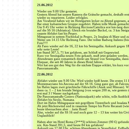
21.06.2012
Wieder um 9.00 Uhr gestartet.
Gestern Abend hat unsere Kamera die Grätsche gemacht, deshalb er
wieder zu reparieren. Leider erfolglos.
Am Vorabend haben wir im Hotelgarten lecker zu Abend gegessen, an
Bar einer kubanischen Gruppe zugehört. Haben tolle Musik gemacht
Um 9.45 Uhr weiter in Richtung Riccione/Cattolica erst km-lang dur
auf die SS 16 (Adriatica). Gleich ein brutaler Buckel, ca. 3 km Steigu
rasante Abfahrt fast bis Pesaro.
Mittagsrast in nettem Fischlokal in Pesaro, 2x Insalata di Mare und z
Weiter um 14.15 Uhr Richtung Fano. Der tollste Radweg Italiens (bis 
Foto!!!!
Ab Fano wieder auf die 16, 22 km bis Seningallia. Ankunft gegen 18
sehr nette Leute!
km-Stand 307,5, 71 km gefahren, am Schluß mit Gegenwind.
Kurz vor Seningallia neuen Foto gekauft, muß jetzt geladen werden,
Abendessen ganz romantisch direkt am Strand von Seningallia, dann 
Ehepaar, die seit 40 Jahren in dieses Hotel fahren.
Wirt hat uns gut den Weg für die nächste Etappe erklärt, bis kurz vo
Panoramastraße.
22.06.2012
Abfahrt wieder um 9.00 Uhr. Wird wieder heiß heute. Die ersten 1
Montemarciano bis Ancona auf der SS 16. Ging ganz gut, ab Falconar
Im Hafen lagen zwei griechische Fährschiffe (Anek und Minoan). Wir
dann ca. 1 – 2 km brutale Steigung (von wegen 200 m, wie gestern de
erst mal 3 l Wasser nachgekauft.
Die Panoramastraße Conero (Nationalpark) sehr schön, tolle Ausblick
Abfahrt bis Sirolo, Numana.
Dort im Hafen Mittagspause mit gegrilltem Tintenfisch und Insalata 
Ab jetzt Rückenwind und in rasantem Tempo bis Porto Recanati (wied
heute übernachten aber …kein Hotel!
Also, wieder auf die SS 16 und noch gute 12 – 13 km weiter bis Civ
Unglaublich!
Haben aber im Hotel Roma (3***S) schönes Zimmer (90 €) gefunden. 
nix. Km-Stand 391,5, sind heute 84 km gefahren!
Ankunft um 17.00 Uhr, schönes Abendessen in Strandlokal. Fußballsp