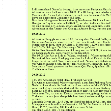
Lidl ausreichend Getränke besorgt, dann Auto zum Parkplatz Alipar
Abfahrt mit dem Radl kurz nach 10.00. Erst Richtung Hotel wieder 
Malcontenta. 2 x nach der Richtung gefragt, von Italienern gute 
Pieve die Sacco nach Codigoro (48,5 km).
Dort beim Mittagessen Routenänderung beschlossen. Nicht nach Adri
Den ganzen Tag über sehr heiß (34-35°), auf der Straße am Brenta-D
(es ging entlang der Lagune, schöne Ausblicke auf Chioggia), leider r
Abendessen in der Altstadt von Chioggia (Antico Toro), war sehr gut
19.06.2012
Abfahrt in Chioggia kurz nach 9.00. Entlang dem Canale di Valle, ru
Radler aus Australien getroffen, die 4 Tage von Venedig nach Manto
Mittagessen in Rivá, kurz vor Mesola. Menu fisso, 11,00 € pro Person
l, + 2 Caffe. Sehr gut. Bis dahin knapp 50 km gefahren.
Weiter über Bosco di Mesola, endlich weg von der SS309 (Strada Rom
die Nebenstraße mal wieder nicht gefunden haben.
Um 16.00 Uhr Rast in Lido di Volano, nochmal 1 l Wasser nachgefüll
Nazioni. Ab hier nach Hotel geguckt, aber bis Lido di Estensi nix Ge
Eingecheckt im Hotel Plaza, direkt am Strand, Zimmer mit Colazione
War wieder sauheiß heute, bis 35°, teilweise böser Gegenwind. Km-S
Sehr gut zu Abend gegessen im Restaurant Quo Vadis, Spaghetti allo
Trebbiano im Hotel.
20.06.2012
9.00 Uhr Abfahrt am Hotel Plaza, Frühstück war gut.
Erst wieder ausreichend Wasser eingekauft, dann Start Richtung Rav
Nach ca. 4 km durch die Stadt für ca. 8 km zurück auf die SS 309, bi
zum Glück ging’s dann bis Marina di Ravenna auf schönem Radweg we
Fahrt auf der SS67 links der Straße schönen Radweg nach Ravenna en
Sohn getroffen, hat uns auf Deutsch angesprochen, gefragt, wohin wi
Vorhaben. Hat uns jede Menge frisches Obst (Kirschen und Apriko
gezeigt.
Zug nach Cervia um 12.45 Uhr, km-Stand bis dahin 197,61 km, also 
Mittagspause in Strandbar in Cesenatico, 18.00 Uhr Ankunft in Rimi
Hotel, 4****, Sea-Side, 100 € inkl. Colazione. Schön.
km-Stand 236,5, also 76 km gefahren.