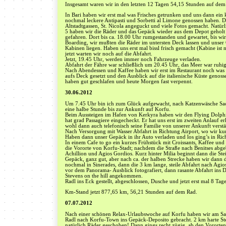
Insgesamt waren wir in den letzten 12 Tagen 54,15 Stunden auf de
In Bari haben wir erst mal was Frisches getrunken und uns dann ein k
nochmal leckere Antipasti und Sorbetti al Limone genossen haben. 
Altstadtgassen, St. Nicola angeguckt und viele Fotos gemacht. Natü
5 haben wir die Räder und das Gepäck wieder aus dem Depot geholt 
gefahren. Dort bis ca. 18.00 Uhr rumgestanden und gewartet, bis wi
Boarding, wir mußten die Räder im untersten Deck lassen und unser
Kabinen liegen. Haben uns erst mal bissl frisch gemacht (Kabine ist n
jetzt warten wir noch auf die Abfahrt.
Jetzt, 19.45 Uhr, werden immer noch Fahrzeuge verladen.
Abfahrt der Fähre war schließlich um 20.45 Uhr, das Meer war ruhi
Nach Abendessen und Kaffee haben wir erst im Restaurant noch was
aufs Deck gesetzt und den Ausblick auf die italienische Küste genos
haben gut geschlafen und heute Morgen fast verpennt.
30.06.2012
Um 7.45 Uhr bin ich zum Glück aufgewacht, nach Katzenwäsche Sac
eine halbe Stunde bis zur Ankunft auf Korfu.
Beim Aussteigen im Hafen von Kerkyra haben wir den Flying Dolphin
hat grad Passagiere eingecheckt. Er hat uns erst im zweiten Anlauf er
wohl dann auch telefonisch seine Familie von unserer Ankunft verstä
Nach Versorgung mit Wasser Abfahrt in Richtung Airport, wo wir kur
Haben dann unser Gepäck in ihr Auto verladen und los ging’s in Ric
In einem Cafe to go ein kurzes Frühstück mit Croissants, Kaffee un
die Vororte von Korfu-Stadt; nachdem die Straße nach Benitses abg
Achillion und Agios Gordios. Kurz hinter Milia beginnt dann die Stei
Gepäck, ganz gut, aber nach ca. der halben Strecke haben wir dann
nochmal in Sinerades, dann die 3 km lange, steile Abfahrt nach Agi
vor dem Panorama- Ausblick fotografiert, dann rasante Abfahrt ins 
Stevens on the hill angekommen.
Radl ins Eck gestellt, abgeschlossen, Dusche und jetzt erst mal 8 Tag
Km-Stand jetzt 877,65 km, 56,21 Stunden auf dem Rad.
07.07.2012
Nach einer schönen Relax-Urlaubswoche auf Korfu haben wir am S
Radl nach Korfu-Town ins Gepäck-Deposito gebracht. 2 km harte Stei
natürlich Räder geschoben! Dann gings recht zügig, ab den Vororten 