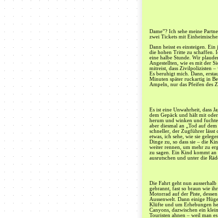
Dame”? Ich sehe meine Partner
zwei Tickets mit Einheimische
Dann heisst es einsteigen. Ein
die hohen Tritte zu schaffen. 
eine halbe Stunde. Wir plaude
Angestellten, wie es mit der Si
mitreist, dass Zivilpolizisten
Es beruhigt mich. Dann, ersta
Minuten später ruckartig in B
Ampeln, nur das Pfeifen des 
Es ist eine Unwahrheit, dass J
dem Gepäck und hält mit oder 
herum und winken und fuchtel
aber diesmal an „Tod auf dem
schneller, der Zugführer lässt
etwas, ich sehe, wie sie geleg
Dinge zu, so dass sie – die K
weiter rennen, um mehr zu er
zu sagen. Ein Kind kommt an 
ausrutschen und unter die Räd
Die Fahrt geht nun ausserhalb
gebrannt, fast so braun wie ih
Motorrad auf der Piste, desse
Aussenwelt. Dann einige Hügel
Klüfte und um Erhebungen heru
Canyons, dazwischen ein kleine
Touristen ahnen – weil man es