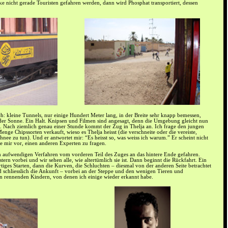
ke nicht gerade Touristen gefahren werden, dann wird Phosphat transportiert, dessen
ch: kleine Tunnels, nur einige Hundert Meter lang, in der Breite sehr knapp bemessen,
 der Sonne. Ein Halt. Knipsen und Filmen sind angesagt, denn die Umgebung gleicht nun
. Nach ziemlich genau einer Stunde kommt der Zug in Thelja an. Ich frage den jungen
enge Chipssorten verkauft, wieso es Thelja heisst (die verschneite oder die vereiste,
hnee zu tun). Und er antwortet mir: “Es heisst so, was weiss ich warum.” Er scheint nicht
e mir vor, einen anderen Experten zu fragen.
 aufwendigen Verfahren vom vorderen Teil des Zuges an das hintere Ende gefahren.
stern vorbei und wir sehen alle, wie altertümlich sie ist. Dann beginnt die Rückfahrt. Ein
tiges Starten, dann die Kurven, die Schluchten – diesmal von der anderen Seite betrachtet
d schliesslich die Ankunft – vorbei an der Steppe und den wenigen Tieren und
n rennenden Kindern, von denen ich einige wieder erkannt habe.