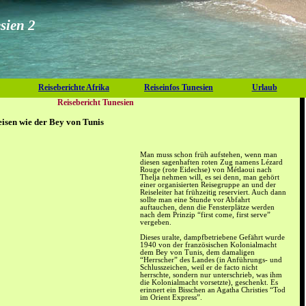
sien 2
Reiseberichte Afrika
Reiseinfos Tunesien
Urlaub
Reisebericht Tunesien
eisen wie der Bey von Tunis
Man muss schon früh aufstehen, wenn man
diesen sagenhaften roten Zug namens Lézard
Rouge (rote Eidechse) von Métlaoui nach
Thelja nehmen will, es sei denn, man gehört
einer organisierten Reisegruppe an und der
Reiseleiter hat frühzeitig reserviert. Auch dann
sollte man eine Stunde vor Abfahrt
auftauchen, denn die Fensterplätze werden
nach dem Prinzip “first come, first serve”
vergeben.
Dieses uralte, dampfbetriebene Gefährt wurde
1940 von der französischen Kolonialmacht
dem Bey von Tunis, dem damaligen
“Herrscher” des Landes (in Anführungs- und
Schlusszeichen, weil er de facto nicht
herrschte, sondern nur unterschrieb, was ihm
die Kolonialmacht vorsetzte), geschenkt. Es
erinnert ein Bisschen an Agatha Christies “Tod
im Orient Express”.