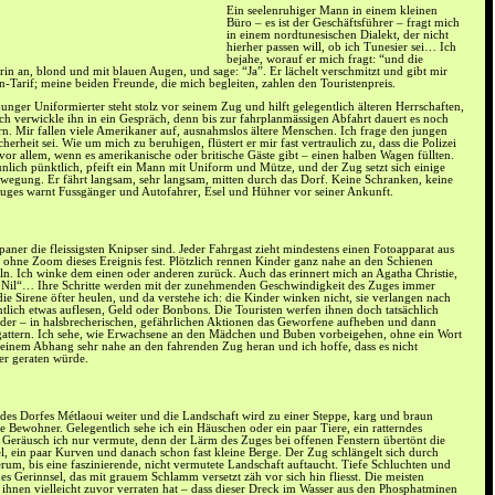
Ein seelenruhiger Mann in einem kleinen
Büro – es ist der Geschäftsführer – fragt mich
in einem nordtunesischen Dialekt, der nicht
hierher passen will, ob ich Tunesier sei… Ich
bejahe, worauf er mich fragt: “und die
in an, blond und mit blauen Augen, und sage: “Ja”. Er lächelt verschmitzt und gibt mir
n-Tarif; meine beiden Freunde, die mich begleiten, zahlen den Touristenpreis.
 junger Uniformierter steht stolz vor seinem Zug und hilft gelegentlich älteren Herrschaften,
Ich verwickle ihn in ein Gespräch, denn bis zur fahrplanmässigen Abfahrt dauert es noch
rn. Mir fallen viele Amerikaner auf, ausnahmslos ältere Menschen. Ich frage den jungen
cherheit sei. Wie um mich zu beruhigen, flüstert er mir fast vertraulich zu, dass die Polizei
 – vor allem, wenn es amerikanische oder britische Gäste gibt – einen halben Wagen füllten.
unlich pünktlich, pfeift ein Mann mit Uniform und Mütze, und der Zug setzt sich einige
ewegung. Er fährt langsam, sehr langsam, mitten durch das Dorf. Keine Schranken, keine
Zuges warnt Fussgänger und Autofahrer, Esel und Hühner vor seiner Ankunft.
apaner die fleissigsten Knipser sind. Jeder Fahrgast zieht mindestens einen Fotoapparat aus
ohne Zoom dieses Ereignis fest. Plötzlich rennen Kinder ganz nahe an den Schienen
n. Ich winke dem einen oder anderen zurück. Auch das erinnert mich an Agatha Christie,
 Nil“… Ihre Schritte werden mit der zunehmenden Geschwindigkeit des Zuges immer
 die Sirene öfter heulen, und da verstehe ich: die Kinder winken nicht, sie verlangen nach
entlich etwas auflesen, Geld oder Bonbons. Die Touristen werfen ihnen doch tatsächlich
inder – in halsbrecherischen, gefährlichen Aktionen das Geworfene aufheben und dann
gattern. Ich sehe, wie Erwachsene an den Mädchen und Buben vorbeigehen, ohne ein Wort
einem Abhang sehr nahe an den fahrenden Zug heran und ich hoffe, dass es nicht
er geraten würde.
 des Dorfes Métlaoui weiter und die Landschaft wird zu einer Steppe, karg und braun
re Bewohner. Gelegentlich sehe ich ein Häuschen oder ein paar Tiere, ein ratterndes
n Geräusch ich nur vermute, denn der Lärm des Zuges bei offenen Fenstern übertönt die
, ein paar Kurven und danach schon fast kleine Berge. Der Zug schlängelt sich durch
m, bis eine faszinierende, nicht vermutete Landschaft auftaucht. Tiefe Schluchten und
s Gerinnsel, das mit grauem Schlamm versetzt zäh vor sich hin fliesst. Die meisten
 ihnen vielleicht zuvor verraten hat – dass dieser Dreck im Wasser aus den Phosphatminen