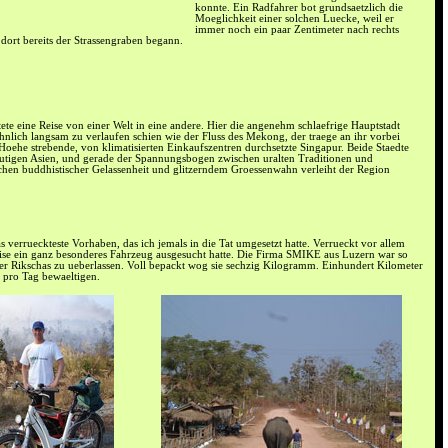
konnte. Ein Radfahrer bot grundsaetzlich die
Moeglichkeit einer solchen Luecke, weil er
immer noch ein paar Zentimeter nach rechts
dort bereits der Strassengraben begann.
ete eine Reise von einer Welt in eine andere. Hier die angenehm schlaefrige Hauptstadt
nlich langsam zu verlaufen schien wie der Fluss des Mekong, der traege an ihr vorbei
e Hoehe strebende, von klimatisierten Einkaufszentren durchsetzte Singapur. Beide Staedte
heutigen Asien, und gerade der Spannungsbogen zwischen uralten Traditionen und
chen buddhistischer Gelassenheit und glitzerndem Groessenwahn verleiht der Region
s verrueckteste Vorhaben, das ich jemals in die Tat umgesetzt hatte. Verrueckt vor allem
Reise ein ganz besonderes Fahrzeug ausgesucht hatte. Die Firma SMIKE aus Luzern war so
rer Rikschas zu ueberlassen. Voll bepackt wog sie sechzig Kilogramm. Einhundert Kilometer
t pro Tag bewaeltigen.