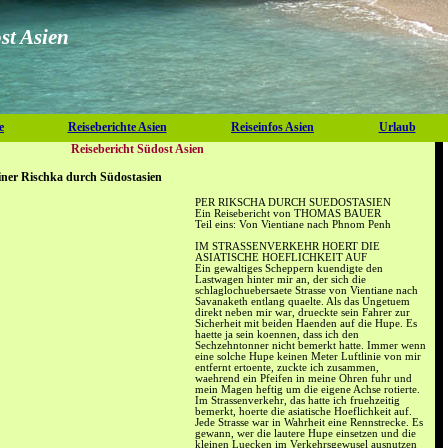
st Asien
e
Reiseberichte Asien
Reiseinfos Asien
Urlaub
Reisebericht Südost Asien
 einer Rischka durch Südostasien
PER RIKSCHA DURCH SUEDOSTASIEN
Ein Reisebericht von THOMAS BAUER
Teil eins: Von Vientiane nach Phnom Penh
IM STRASSENVERKEHR HOERT DIE
ASIATISCHE HOEFLICHKEIT AUF
Ein gewaltiges Scheppern kuendigte den
Lastwagen hinter mir an, der sich die
schlaglochuebersaete Strasse von Vientiane nach
Savanaketh entlang quaelte. Als das Ungetuem
direkt neben mir war, drueckte sein Fahrer zur
Sicherheit mit beiden Haenden auf die Hupe. Es
haette ja sein koennen, dass ich den
Sechzehntonner nicht bemerkt hatte. Immer wenn
eine solche Hupe keinen Meter Luftlinie von mir
entfernt ertoente, zuckte ich zusammen,
waehrend ein Pfeifen in meine Ohren fuhr und
mein Magen heftig um die eigene Achse rotierte.
Im Strassenverkehr, das hatte ich fruehzeitig
bemerkt, hoerte die asiatische Hoeflichkeit auf.
Jede Strasse war in Wahrheit eine Rennstrecke. Es
gewann, wer die lautere Hupe einsetzen und die
kleinen Luecken im Verkehrsgewusel ausnutzen