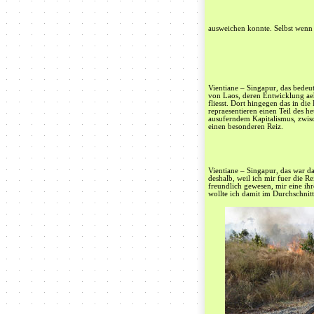
ausweichen konnte. Selbst wenn 
Vientiane – Singapur, das bedeut
von Laos, deren Entwicklung aeh
fliesst. Dort hingegen das in di
repraesentieren einen Teil des 
ausuferndem Kapitalismus, zwis
einen besonderen Reiz.
Vientiane – Singapur, das war da
deshalb, weil ich mir fuer die 
freundlich gewesen, mir eine ih
wollte ich damit im Durchschnit