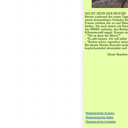
WO IST DENN DER MOTOR?
Bereits waehrend der ersten Tag
einem dreiraedrigen Gefaehrt die
Frauen winkten mir zu und Maenn
hielten. Wo auch immer ich Paus
das SMIKE anfassen, den Reifend
Kilometerzahl angab. Konnte ein
- “Wo ist denn der Motor?”
- “Es gibt keinen. Ich will selb
- “Komm schon, irgendwo muss 
Bei diesen Worten drueckte mei
kopfschuettelnd abwendete und a
Dieser Reisebe
Reiseberichte Europa
Reisenberichte Afrika
Reiseberichte Antarktis