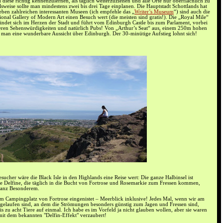
iese richtig kennenzulernen, als täglich weiterzuziehen und alle Orte nur oberflächlich zu
sweise sollte man mindestens zwei bis drei Tage einplanen. Die Hauptstadt Schottlands hat
Neben zahlreichen interessanten Museen (ich empfehle das „
Writer’s Museum
“) sind auch die
tional Gallery of Modern Art einen Besuch wert (die meisten sind gratis!). Die „Royal Mile“
efindet sich im Herzen der Stadt und führt vom Edinburgh Castle bis zum Parlament, vorbei
deren Sehenswürdigkeiten und natürlich Pubs! Von „Arthur’s Seat“ aus, einem 250m hohen
at man eine wunderbare Aussicht über Edinburgh. Der 30-minütige Aufstieg lohnt sich!
ucher wäre die Black Isle in den Highlands eine Reise wert: Die ganze Halbinsel ist
ie Delfine, die täglich in die Bucht von Fortrose und Rosemarkie zum Fressen kommen,
ganz Besonderem.
 im Campingplatz von Fortrose eingenistet – Meerblick inklusive! Jedes Mal, wenn wir am
gelaufen sind, an dem die Strömungen besonders günstig zum Jagen und Fressen sind,
s zu acht Tiere auf einmal. Ich habe es im Vorfeld ja nicht glauben wollen, aber sie waren
it dem bekannten "Delfin-Effekt" verzaubert!