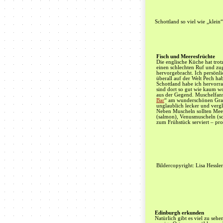
Schottland so viel wie „klein“
Fisch und Meeresfrüchte
Die englische Küche hat tro
einen schlechten Ruf und 
hervorgebracht. Ich persönli
überall auf der Welt Pech ha
Schottland habe ich hervorr
sind dort so gut wie kaum w
aus der Gegend. Muschelfans
Bar
“ am wunderschönen Gras
unglaublich lecker und vergl
Neben Muscheln sollten Meer
(salmon), Venusmuscheln (sc
zum Frühstück serviert – pro
Bildercopyright: Lisa Hessler
Edinburgh erkunden
Natürlich gibt es viel zu seh