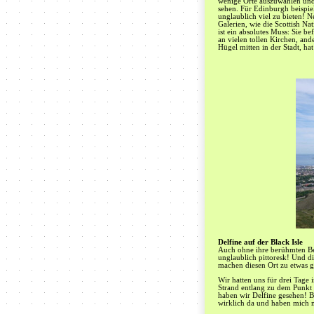
wenige Orte auszuwählen und d
sehen. Für Edinburgh beispiel
unglaublich viel zu bieten! 
Galerien, wie die Scottish Na
ist ein absolutes Muss: Sie b
an vielen tollen Kirchen, an
Hügel mitten in der Stadt, h
Delfine auf der Black Isle
Auch ohne ihre berühmten Bes
unglaublich pittoresk! Und d
machen diesen Ort zu etwas 
Wir hatten uns für drei Tage
Strand entlang zu dem Punkt 
haben wir Delfine gesehen! Bi
wirklich da und haben mich m