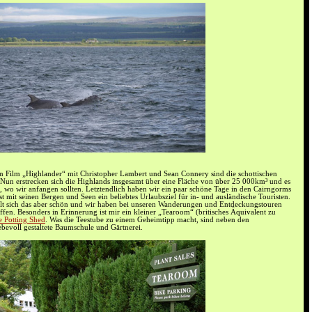
en Film „Highlander“ mit Christopher Lambert und Sean Connery sind die schottischen
 Nun erstrecken sich die Highlands insgesamt über eine Fläche von über 25 000km³ und es
t, wo wir anfangen sollten. Letztendlich haben wir ein paar schöne Tage in den Cairngorms
st mit seinen Bergen und Seen ein beliebtes Urlaubsziel für in- und ausländische Touristen.
ilt sich das aber schön und wir haben bei unseren Wanderungen und Entdeckungstouren
en. Besonders in Erinnerung ist mir ein kleiner „Tearoom“ (britisches Äquivalent zu
 Potting Shed
. Was die Teestube zu einem Geheimtipp macht, sind neben den
ebevoll gestaltete Baumschule und Gärtnerei.