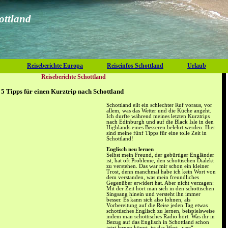
ottland
Reiseberichte Europa
Reiseinfos Schottland
Urlaub
Reiseberichte Schottland
 5 Tipps für einen Kurztrip nach Schottland
Schottland eilt ein schlechter Ruf voraus, vor
allem, was das Wetter und die Küche angeht.
Ich durfte während meines letzten Kurztrips
nach Edinburgh und auf die Black Isle in den
Highlands eines Besseren belehrt werden. Hier
sind meine fünf Tipps für eine tolle Zeit in
Schottland!
Englisch neu lernen
Selbst mein Freund, der gebürtiger Engländer
ist, hat oft Probleme, den schottischen Dialekt
zu verstehen. Das war mir schon ein kleiner
Trost, denn manchmal habe ich kein Wort von
dem verstanden, was mein freundliches
Gegenüber erwidert hat. Aber nicht verzagen:
Mit der Zeit hört man sich in den schottischen
Singsang hinein und versteht ihn immer
besser. Es kann sich also lohnen, als
Vorbereitung auf die Reise jeden Tag etwas
schottisches Englisch zu lernen, beispielsweise
indem man schottisches Radio hört. Was ihr in
Bezug auf das Englisch in Schottland schon
jetzt lernen könnt, ist das Wort „wee“.