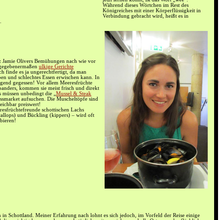
Während dieses Wörtchen im Rest des
Königreiches mit einer Körperflüssigkeit in
Verbindung gebracht wird, heißt es in
.
tz Jamie Olivers Bemühungen nach wie vor
zugegebenermaßen
ulkige Gerichte
ch finde es ja ungerechtfertigt, da man
ben und schlechtes Essen erwischen kann. In
agend gegessen! Vor allem Meeresfrüchte
oanders, kommen sie meist frisch und direkt
 müssen unbedingt die „
Mussel & Steak
smarket aufsuchen. Die Muscheltöpfe sind
eichbar preiswert!
esfrüchtefreunde schottischen Lachs
allops) und Bückling (kippers) – wird oft
bieren!
en in Schottland. Meiner Erfahrung nach lohnt es sich jedoch, im Vorfeld der Reise einige