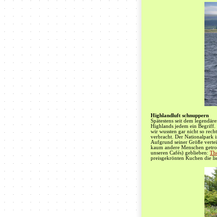
Highlandluft schnuppern
Spätestens seit dem legendär
Highlands jedem ein Begriff.
wir wussten gar nicht so rech
verbracht. Der Nationalpark i
Aufgrund seiner Größe verte
kaum andere Menschen getroff
unseren Cafés) geblieben:
The
preisgekrönten Kuchen die li