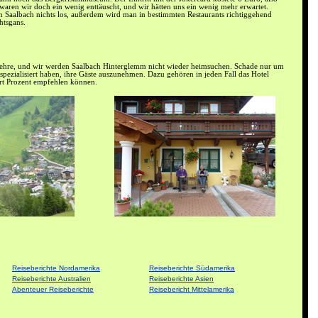
 waren wir doch ein wenig enttäuscht, und wir hätten uns ein wenig mehr erwartet.
t in Saalbach nichts los, außerdem wird man in bestimmten Restaurants richtiggehend
tsgans.
Lehre, und wir werden Saalbach Hinterglemm nicht wieder heimsuchen. Schade nur um
f spezialisiert haben, ihre Gäste auszunehmen. Dazu gehören in jeden Fall das Hotel
rt Prozent empfehlen können.
Reiseberichte Nordamerika
Reiseberichte Südamerika
Reiseberichte Australien
Reiseberichte Asien
Abenteuer Reiseberichte
Reisebericht Mittelamerika