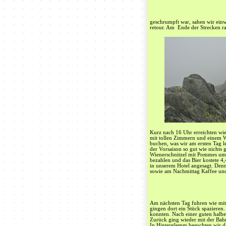
geschrumpft war, sahen wir ein
retour. Am Ende der Strecken r
Kurz nach 16 Uhr erreichten wie
mit tollen Zimmern und einem W
buchen, was wir am ersten Tag l
der Vorsaison so gut wie nichts 
Wienerschnitzel mit Pommes um 1
bezahlen und das Bier kostete 4
in unserem Hotel angesagt. Denn
sowie am Nachmittag Kaffee und
Am nächsten Tag fuhren wie mit d
gingen dort ein Stück spazieren.
konnten. Nach einer guten halb
Zurück ging wieder mit der Bah
In Hinterglemm besuchten wir da