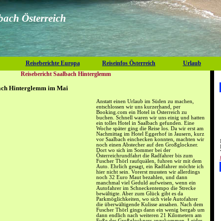
bach Österreich
Reiseberichte Europa
Reiseinfos Österreich
Urlaub
Reisebericht Saalbach Hinterglemm
bach Hinterglemm im Mai
Anstatt einen Urlaub im Süden zu machen,
entschlossen wir uns kurzerhand, per
Booking.com ein Hotel in Österreich zu
buchen. Schnell waren wir uns einig und hatten
ein tolles Hotel in Saalbach gefunden. Eine
Woche später ging die Reise los. Da wir erst am
Nachmittag im Hotel Eggerhof in Jausern, kurz
vor Saalbach einchecken konnten, machten wir
noch einen Abstecher auf den Großglockner.
Dort wo sich im Sommer bei der
Österreichrundfahrt die Radfahrer bis zum
Fuscher Thörl raufquälen, fuhren wir mit dem
Auto. Ehrlich gesagt, ein Radfahrer möchte ich
hier nicht sein. Vorerst mussten wir allerdings
noch 32 Euro Maut bezahlen, und dann
manchmal viel Geduld aufweisen, wenn ein
Autofahrer im Schneckentempo die Strecke
bewältigte. Aber zum Glück gibt es da
Parkmöglichkeiten, wo sich viele Autofahrer
die überwältigende Kulisse ansahen. Nach dem
Fuscher Thörl gings dann ein wenig bergab um
dann endlich nach weiteren 21 Kilometern am
Fuße des Großglockners anzukommen. Leider