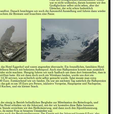
war es nicht wolkenlos, darum konnten wir den
Großglockner selber nicht sehen, aber der
Gletscher, der echt schon bedenklich
wandfrei. Danach besichtigen wir noch die Automobil Ausstellung und fuhren dann wieder
auchten die Bremsen und brauchten eine Pause.
 das Hotel Eggerhof und waren angenehm überrascht. Ein freundliches, familiäres Hotel
ellness Bereich mit beheizten Außenpool. Auch eine Halbpension konnte man zusätzlich
eider nicht machten. Hungrig fuhren wir nach Saalbach um dann dort festzustellen, dass in
geöffnet hatte. Als wir dann doch noch ein Wirtshaus fanden, wurde uns dort ein
4,30 serviert, was sicherlich nicht selber gemacht wurde. Salat musste man extra
,40 Euro. Enttäuschend wie wir fanden. Da war am nächsten Tag natürlich die Halbpension
 das gab es um 18 Euro pro Person, inklusive Vorspeise, Hauptspeise und Nachspeise,
 Kuchen, und ein kleiner Snack.
er einzig in Betrieb befindlichen Bergbahn zur Mittelstation des Reiterkogels, und
 Im Hotel erhielten wir die Jokercard, mit der wir kostenlos diese Bahn benutzen
en Stunde erreichten wir den Heilkräuterweg, und dann noch den Alpenblumenweg.
n, da meine Frau in besseren Umständen war.
nn noch das Bergkristallmuseum. Der Eintritt mit der Jokercard kostete 6 Euro, also