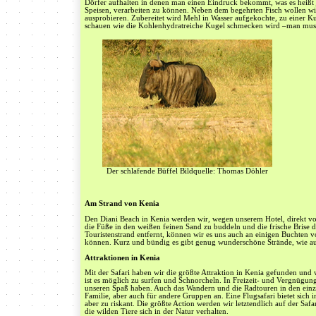
Dörfer aufhalten in denen man einen Eindruck bekommt, was es heißt
Speisen, verarbeiten zu können. Neben dem begehrten Fisch wollen wir 
ausprobieren. Zubereitet wird Mehl in Wasser aufgekochte, zu einer K
schauen wie die Kohlenhydratreiche Kugel schmecken wird –man muss 
Der schlafende Büffel Bildquelle: Thomas Döhler
Am Strand von Kenia
Den Diani Beach in Kenia werden wir, wegen unserem Hotel, direkt vo
die Füße in den weißen feinen Sand zu buddeln und die frische Brise 
Touristenstrand entfernt, können wir es uns auch an einigen Buchten 
können. Kurz und bündig es gibt genug wunderschöne Strände, wie a
Attraktionen in Kenia
Mit der Safari haben wir die größte Attraktion in Kenia gefunden und
ist es möglich zu surfen und Schnorcheln. In Freizeit- und Vergnügun
unseren Spaß haben. Auch das Wandern und die Radtouren in den einzel
Familie, aber auch für andere Gruppen an. Eine Flugsafari bietet sich i
aber zu riskant. Die größte Action werden wir letztendlich auf der Saf
die wilden Tiere sich in der Natur verhalten.