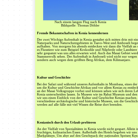
Nach einem langen Flug nach Kenia
Bildquelle: Thomas Döhler
Fremde Bekanntschaften in Kenia kennenlernen
Der zwei Wöchige Aufenthalt in Kenia gestaltet sich mitten drin mit ei
Naturparks und Naturschutzgebieten in Tsavo-West und Amboseli bege
aufhalten. Von morgens bis abends entdecken wir dann die Vielfalt an 
es Flusstiere wie zum Beispiel Krokodile und Nilpferde oder Landtier
sehr gespannt was uns alles erwarten wird. Auch das Masai Gebiet werd
Stammesvolk sehen. Der Aufenthalt in Amboseli wird nicht nur wegen d
sondern auch wegen dem größten Berg Afrikas, dem Kilimanjaro.
Kultur und Geschichte
Bei der Safari und während unseres Aufenthalts in Mombasa, eines der 
um die Kultur und Geschichte Afrikas und vor allem Kenias zu entdec
an der Masai Volksgruppe vorbei und können sehen wie sich deren L
Kenia unterscheiden lassen. In Museen wie im Rabai Museum und den
wir uns einen Einblick von der Kultur und Geschichte Kenias machen.
verschiedene archäologische und historische Museen, um die Geschich
werden auf alle fälle mit viel Wissen die Reise dort beenden.
Kenianisch durch den Urlaub probieren
An der Vielfalt von Spezialitäten in Kenia wurde nicht gespart. Allein
fruchtiges, kulinarisches Essen. Außerhalb des Hotels begeben wir uns 
Markplätzen. Um aber auf den Geschmack der nationalen Speisen Ken