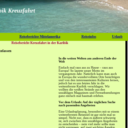
bik Kreuzfahrt
Reiseberichte Mittelamerika
Reiseinfos
Urlaub
Reisebericht Kreuzfahrt in der Karibik
Anfassen
In die weiten Welten am anderen Ende der
Welt
Einfach mal raus aus zu Hause – raus aus
Europa! So lautete unser Motto im
vergangenen Jahr. Natürlich kann man auch
in Europa die wundervollsten Orte besichtigen
und von den interessantesten Kulturen lernen,
jedoch hat es uns letztes Jahr in die
weitentfernte Karibik verschlagen. Wir
wollten die weißen Strände aus den
unzähligen Magazinen und Fernsehsendungen
ganz einfach mal hautnah erleben.
Vor dem Urlaub: Auf der täglichen Suche
nach passenden Angeboten
Eine Urlaubsplanung, besonders mit so einem
weitentfernten Reiseziel ist gar nicht mal so
simpel. Nicht nur, dass es äußerst schwierig
ist, sich zwischen den unzähligen Angeboten
zu entscheiden – nein viel mehr sollte man
nicht vergessen, auf zwei wichtige Aspekte