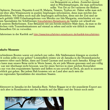
vor Reiseantritt zu achten. Zunächst einmal
sind es Pflichtimpfungen, die man auffrischen
sollte. Von Ort zu Ort variieren die Risiken
phterie, Pertussis, Hepatitis A und B, Malaria, Tetanus, Typhus etc. Daher sollte man sich
mt über alles Wissenswerte in punkto Impfungen informieren, denn man möchte den
überleben. Wir ließen noch mal alle Impfungen auffrischen, denn mit der Zeit sind sie
Nach gefühlt 1000 Urlaubsangeboten von Mexiko zur Isla Margarita, entschieden wir uns
dem Spezialisten für Schiffsreisen
Kreuzfahrten-Reisebuero.de
fanden wir schnell ein
h unseren Bedürfnissen. Eine Bekannte riet uns bereits mehrere Male dazu, da man so die
ochen viele Traumdestinationen auf einmal zu sehen und nicht wie üblich in einem
demselben Ort zu verweilen.
ahrtreisen in der Karibik auf
http://www.kreuzfahrten-reisebuero.de/karibik-kreuzfahrten
umhafte Momente
rschiedenen Routen waren wir einfach nur ratlos. Alle Städtenamen klangen so exotisch
h wohin sollte es nur gehen? Letztendlich reisten wir ab Jamaika in die Dominikanische
seterre rüber nach Belize, dann auf Grand Cayman und zurück nach Jamaika. Klingt toll?
ch kann man unsere Reise nicht in Worte fassen, da wir jede Minute genossen und uns völlig
 war mir überhaupt nicht bewusst, was für einen Service in einer solchen Kreuzfahrt
en nur von den exquisitesten Speisen und ließen es uns sowohl an Deck, als auch in unserem
lick gut gehen. Bei jedem Halt kosteten wir an Land aber auch stets die
n regionalen Spezialitäten der einzelnen Staaten.
hlenswert in Jamaika ist der Jamaika-Rum. Neben Reggae ist er der populärste Export aus
 er sich aber in Kombination mit der Aussicht auf das Meer und der Sonne noch mehr