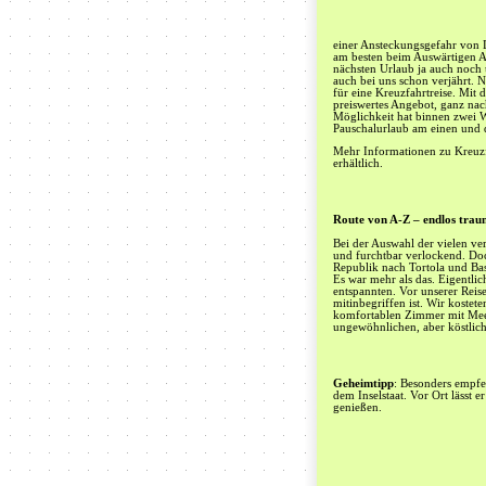
einer Ansteckungsgefahr von Di
am besten beim Auswärtigen A
nächsten Urlaub ja auch noch 
auch bei uns schon verjährt. 
für eine Kreuzfahrtreise. Mit 
preiswertes Angebot, ganz nac
Möglichkeit hat binnen zwei W
Pauschalurlaub am einen und 
Mehr Informationen zu Kreuzf
erhältlich.
Route von A-Z – endlos tra
Bei der Auswahl der vielen ve
und furchtbar verlockend. Doc
Republik nach Tortola und Bas
Es war mehr als das. Eigentli
entspannten. Vor unserer Reise
mitinbegriffen ist. Wir kostet
komfortablen Zimmer mit Meerb
ungewöhnlichen, aber köstliche
Geheimtipp
: Besonders empfe
dem Inselstaat. Vor Ort lässt
genießen.