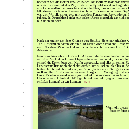
nachdem wir die Koffer erhalten hatten, bei Holiday-Homecar angeru
machten wir uns auf den Weg zu dem Treffpunkt vor dem Flughafe
von Holiday-Homcar erwartet und wir hofften, dass wir nun abgeho
Mitarbeiter mit Vans und einem Anhänger. Wir verstauten unser Gepä
war gut. Wir alle sahen gespannt aus dem Fenster und bewunderten di
fuhren. In Deutschland sieht man solche Autos eigentlich gar nicht ode
nun doch zu hoch.
Nach der Ankuft auf dem Gelände von Holiday-Homecar erhielten wi
"RV"). Eigentlich hatten wir ein 6,40-Meter Womo gebucht. Umso ver
ein 7,70-Meter Womo erhielten. Es handelte sich um einen Ford E 35
Adventurer.
Nun brauchten wir doch nicht im Alkoven, der in amerikanischen Wo
schlafen. Nach einer kurzen Liegeprobe entschieden wir, dass wir be
schnell die Betten bezogen, Koffer ausgepackt und alles an seinen P
Lebensmittelliste noch abgehakt werden, um zu sehen, ob alles an B
hatten. Es stimmte bis auf ein paar Kleinigkeiten alles. Nun galt es
wollten. Herr Kunke stellte uns einen Gasgrill zur Verfügung und wir
Coke. Es schmeckte alles sehr gut und wir hatten einen netten Abe
Uhr machte sich doch die Müdigkeit breit und wir gingen in unsere
schlafen können? Ja wir konnten...
mehr
Wenn ohr diesen t
besucht bitte 