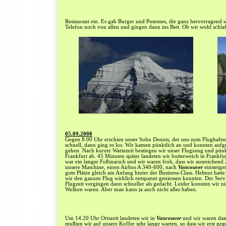
Restaurant ein. Es gab Burger und Pommes, die ganz hervorragend 
Telefon noch von allen und gingen dann ins Bett. Ob wir wohl schla
05.09.2008
Gegen 8.00 Uhr erschien unser Sohn Dennis, der uns zum Flughafen
schnell, dann ging es los. Wir kamen pünktlich an und konnten auf
gehen. Nach kurzer Wartezeit bestiegen wir unser Flugzeug und pü
Frankfurt ab. 45 Minuten später landeten wir butterweich in Frankf
war ein langer Fußmarsch und wir waren froh, dass wir ausreichend Z
unsere Maschine, einen Airbus A 340-600, nach
Vancouver
einsteige
gute Plätze gleich am Anfang hinter der Business-Class. Helmut hatte 
wir den ganzen Flug wirklich entspannt geniessen konnten. Der Serv
Flugzeit vergingen dann schneller als gedacht. Leider konnten wir ni
Wolken waren. Aber man kann ja auch nicht alles haben.
Um 14.20 Uhr Ortszeit landeten wir in
Vancouver
und wir waren dan
mußten wir auf unsere Koffer sehr lange warten, so dass wir erst g