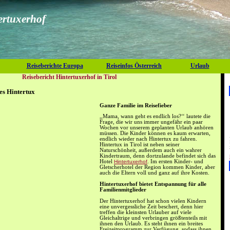
ertuxerhof
Reiseberichte Europa
Reiseinfos Österreich
Urlaub
Reisebericht Hintertuxerhof in Tirol
es Hintertux
Ganze Familie im Reisefieber
,,Mama, wann geht es endlich los?‘‘ lautete die
Frage, die wir uns immer ungefähr ein paar
Wochen vor unserem geplanten Urlaub anhören
müssen. Die Kinder können es kaum erwarten,
endlich wieder nach Hintertux zu fahren.
Hintertux in Tirol ist neben seiner
Naturschönheit, außerdem auch ein wahrer
Kindertraum, denn dortzulande befindet sich das
Hotel
Hintertuxerhof
. Im ersten Kinder- und
Gletscherhotel der Region kommen Kinder, aber
auch die Eltern voll und ganz auf ihre Kosten.
Hintertuxerhof bietet Entspannung für alle
Familienmitglieder
Der Hintertuxerhof hat schon vielen Kindern
eine unvergessliche Zeit beschert, denn hier
treffen die kleinsten Urlauber auf viele
Gleichaltrige und verbringen größtenteils mit
ihnen den Urlaub. Es steht ihnen ein breites
Freizeitprogramm zur Verfügung, sodass ihnen