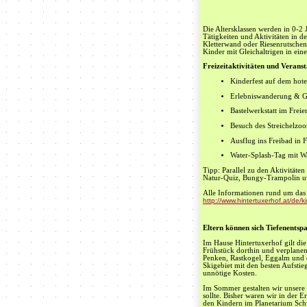
Die Altersklassen werden in 0-2 
Tätigkeiten und Aktivitäten in d
Kletterwand oder Riesenrutschen
Kinder mit Gleichaltrigen in ein
Freizeitaktivitäten und Verans
Kinderfest auf dem hote
Erlebniswanderung & G
Bastelwerkstatt im Freie
Besuch des Streichelzoo
Ausflug ins Freibad in 
Water-Splash-Tag mit W
Tipp: Parallel zu den Aktivitäte
Natur-Quiz, Bungy-Trampolin 
Alle Informationen rund um da
http://www.hintertuxerhof.at/de/
Eltern können sich Tiefenents
Im Hause Hintertuxerhof gilt di
Frühstück dorthin und verplane
Penken, Rastkogel, Eggalm und d
Skigebiet mit den besten Aufsti
unnötige Kosten.
Im Sommer gestalten wir unsere 
sollte. Bisher waren wir in der 
den Kindern im Planetarium Schwa