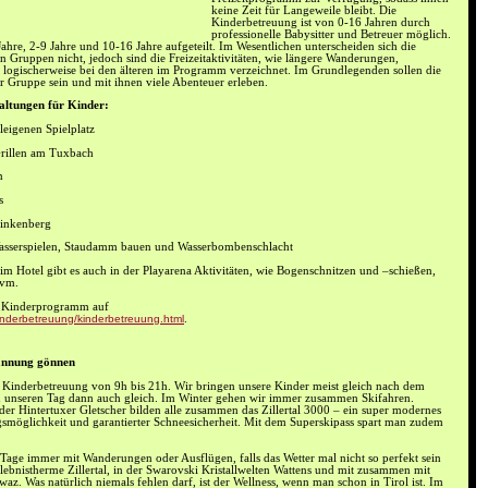
keine Zeit für Langeweile bleibt. Die
Kinderbetreuung ist von 0-16 Jahren durch
professionelle Babysitter und Betreuer möglich.
Jahre, 2-9 Jahre und 10-16 Jahre aufgeteilt. Im Wesentlichen unterscheiden sich die
en Gruppen nicht, jedoch sind die Freizeitaktivitäten, wie längere Wanderungen,
 logischerweise bei den älteren im Programm verzeichnet. Im Grundlegenden sollen die
er Gruppe sein und mit ihnen viele Abenteuer erleben.
taltungen für Kinder:
leigenen Spielplatz
rillen am Tuxbach
n
s
Finkenberg
asserspielen, Staudamm bauen und Wasserbombenschlacht
n im Hotel gibt es auch in der Playarena Aktivitäten, wie Bogenschnitzen und –schießen,
uvm.
s Kinderprogramm auf
kinderbetreuung/kinderbetreuung.html
.
pannung gönnen
e Kinderbetreuung von 9h bis 21h. Wir bringen unsere Kinder meist gleich nach dem
n unseren Tag dann auch gleich. Im Winter gehen wir immer zusammen Skifahren.
er Hintertuxer Gletscher bilden alle zusammen das Zillertal 3000 – ein super modernes
egsmöglichkeit und garantierter Schneesicherheit. Mit dem Superskipass spart man zudem
Tage immer mit Wanderungen oder Ausflügen, falls das Wetter mal nicht so perfekt sein
Erlebnistherme Zillertal, in der Swarovski Kristallwelten Wattens und mit zusammen mit
z. Was natürlich niemals fehlen darf, ist der Wellness, wenn man schon in Tirol ist. Im