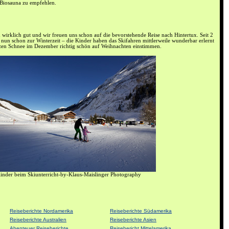
e Biosauna zu empfehlen.
en wirklich gut und wir freuen uns schon auf die bevorstehende Reise nach Hintertux. Seit 2
 nun schon zur Winterzeit – die Kinder haben das Skifahren mittlerweile wunderbar erlernt
en Schnee im Dezember richtig schön auf Weihnachten einstimmen.
inder beim Skiunterricht-by-Klaus-Maislinger Photography
Reiseberichte Nordamerika
Reiseberichte Südamerika
Reiseberichte Australien
Reiseberichte Asien
Abenteuer Reiseberichte
Reisebericht Mittelamerika