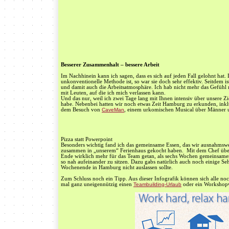
Besserer Zusammenhalt – bessere Arbeit
Im Nachhinein kann ich sagen, dass es sich auf jeden Fall gelohnt hat
unkonventionelle Methode ist, so war sie doch sehr effektiv. Seitdem 
und damit auch die Arbeitsatmosphäre. Ich hab nicht mehr das Gefühl
mit Leuten, auf die ich mich verlassen kann.
Und das nur, weil ich zwei Tage lang mit Ihnen intensiv über unsere 
habe. Nebenbei hatten wir noch etwas Zeit Hamburg zu erkunden, inkl
dem Besuch von
CaveMan
, einem urkomischen Musical über Männer 
Pizza statt Powerpoint
Besonders wichtig fand ich das gemeinsame Essen, das wir ausnahmswei
zusammen in „unserem“ Ferienhaus gekocht haben. Mit dem Chef über 
Ende wirklich mehr für das Team getan, als sechs Wochen gemeinsamer
so nah aufeinander zu sitzen. Dazu gabs natürlich auch noch einige S
Wochenende in Hamburg nicht auslassen sollte.
Zum Schluss noch ein Tipp. Aus dieser Infografik können sich alle no
mal ganz uneigennützig einen
Teambuilding-Urlaub
oder ein Workshop