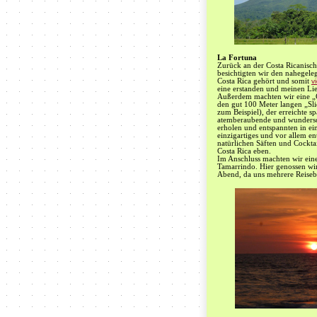
La Fortuna
Zurück an der Costa Ricanisc
besichtigten wir den nahegel
Costa Rica gehört und somit
v
eine erstanden und meinen Lie
Außerdem machten wir eine „C
den gut 100 Meter langen „Sli
zum Beispiel), der erreichte 
atemberaubende und wundersc
erholen und entspannten in e
einzigartiges und vor allem en
natürlichen Säften und Cockta
Costa Rica eben.
Im Anschluss machten wir eine
Tamarrindo. Hier genossen wi
Abend, da uns mehrere Reisebe