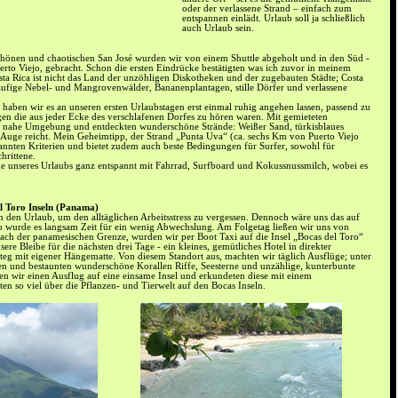
oder der verlassene Strand – einfach zum
entspannen einlädt. Urlaub soll ja schließlich
auch Urlaub sein.
chönen und chaotischen San José wurden wir von einem Shuttle abgeholt und in den Süd -
erto Viejo, gebracht. Schon die ersten Eindrücke bestätigten was ich zuvor in meinem
sta Rica ist nicht das Land der unzöhligen Diskotheken und der zugebauten Städte; Costa
läufige Nebel- und Mangrovenwälder, Bananenplantagen, stille Dörfer und verlassene
aben wir es an unseren ersten Urlaubstagen erst einmal ruhig angehen lassen, passend zu
n die aus jeder Ecke des verschlafenen Dorfes zu hören waren. Mit gemieteten
e nahe Umgebung und entdeckten wunderschöne Strände: Weißer Sand, türkisblaues
 Auge reicht. Mein Geheimtipp, der Strand „Punta Uva“ (ca. sechs Km von Puerto Viejo
enannten Kriterien und bietet zudem auch beste Bedingungen für Surfer, sowohl für
hrittene.
ge unseres Urlaubs ganz entspannt mit Fahrrad, Surfboard und Kokussnussmilch, wobei es
l Toro Inseln (Panama)
in den Urlaub, um den alltäglichen Arbeitsstress zu vergessen. Dennoch wäre uns das auf
o wurde es langsam Zeit für ein wenig Abwechslung. Am Folgetag ließen wir uns von
ach der panamesischen Grenze, wurden wir per Boot Taxi auf die Insel „Bocas del Toro“
ere Bleibe für die nächsten drei Tage - ein kleines, gemütliches Hotel in direkter
teg mit eigener Hängematte. Von diesem Standort aus, machten wir täglich Ausflüge; unter
n und bestaunten wunderschöne Korallen Riffe, Seesterne und unzählige, kunterbunte
 wir einen Ausflug auf eine einsame Insel und erkundeten diese mit einem
en so viel über die Pflanzen- und Tierwelt auf den Bocas Inseln.