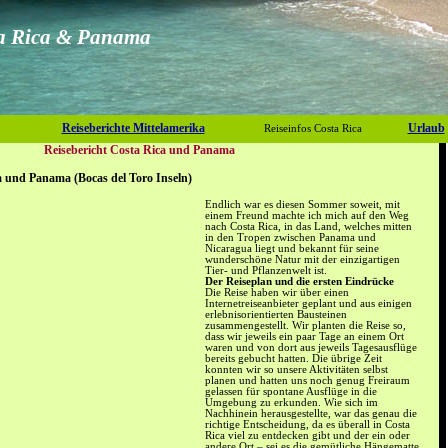
ta Rica & Panama
Reiseberichte Mittelamerika
Urlaub
Reiseinfos Costa Rica
Reisebericht Costa Rica und Panama
ca und Panama
(Bocas del Toro Inseln)
Endlich war es diesen Sommer soweit, mit
einem Freund machte ich mich auf den Weg
nach Costa Rica, in das Land, welches mitten
in den Tropen zwischen Panama und
Nicaragua liegt und bekannt für seine
wunderschöne Natur mit der einzigartigen
Tier- und Pflanzenwelt ist.
Der Reiseplan und die ersten Eindrücke
Die Reise haben wir über einen
Internetreiseanbieter geplant und aus einigen
erlebnisorientierten Bausteinen
zusammengestellt. Wir planten die Reise so,
dass wir jeweils ein paar Tage an einem Ort
waren und von dort aus jeweils Tagesausflüge
bereits gebucht hatten. Die übrige Zeit
konnten wir so unsere Aktivitäten selbst
planen und hatten uns noch genug Freiraum
gelassen für spontane Ausflüge in die
Umgebung zu erkunden. Wie sich im
Nachhinein herausgestellte, war das genau die
richtige Entscheidung, da es überall in Costa
Rica viel zu entdecken gibt und der ein oder
andere Ort – sei es die gemütliche Hängematte