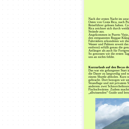
Nach der ersten Nacht im uns
Osten von Costa Rica, nach Pu
Reiseführer gelesen haben. Co
Rica zeichnet sich durch weit
Strände aus.
Angekommen in Puerto Viejo, h
den entspannten Reggae Klänge
Fahrrädern erkundeten wir di
Wasser und Palmen soweit das
entfernt) erfüllt genau die g
Anfänger als auch für Fortgesc
So genossen wir die ersten Ta
uns an nichts fehlte.
Kurzurlaub auf den Bocas de
Das war ein gelungener Start 
die Dauer zu langweilig und s
einem Shuttle abholen. Kurz n
gebracht. Dort bezogen wir uns
Strandlage und mit privatem S
anderem zwei Schnorcheltoure
Fischschwärme. Zudem machten
„allwissenden“ Guide und lernt