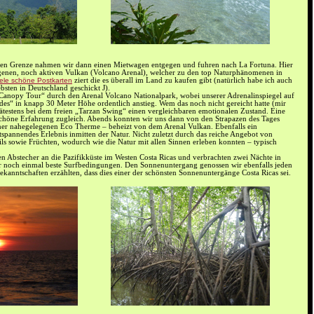
hen Grenze nahmen wir dann einen Mietwagen entgegen und fuhren nach La Fortuna. Hier
egenen, noch aktiven Vulkan (Volcano Arenal), welcher zu den top Naturphänomenen in
iele schöne Postkarten
ziert die es überall im Land zu kaufen gibt (natürlich habe ich auch
bsten in Deutschland geschickt J).
anopy Tour“ durch den Arenal Volcano Nationalpark, wobei unserer Adrenalinspiegel auf
des“ in knapp 30 Meter Höhe ordentlich anstieg. Wem das noch nicht gereicht hatte (mir
spätestens bei dem freien „Tarzan Swing“ einen vergleichbaren emotionalen Zustand. Eine
höne Erfahrung zugleich. Abends konnten wir uns dann von den Strapazen des Tages
iner nahegelegenen Eco Therme – beheizt von dem Arenal Vulkan. Ebenfalls ein
tspannendes Erlebnis inmitten der Natur. Nicht zuletzt durch das reiche Angebot von
ils sowie Früchten, wodurch wie die Natur mit allen Sinnen erleben konnten – typisch
n Abstecher an die Pazifikküste im Westen Costa Ricas und verbrachten zwei Nächte in
r noch einmal beste Surfbedingungen. Den Sonnenuntergang genossen wir ebenfalls jeden
kanntschaften erzählten, dass dies einer der schönsten Sonnenuntergänge Costa Ricas sei.