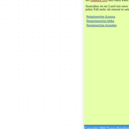
bei
mawista.com
und dann kann m
Australien ist ein Land mit eine
jeden Fall mehr als einmal in se
Reiseberichte Europa
Reisenberichte Afrika
Reiseberichte Antarktis
Copyright 2006 Traum-Reiseberich