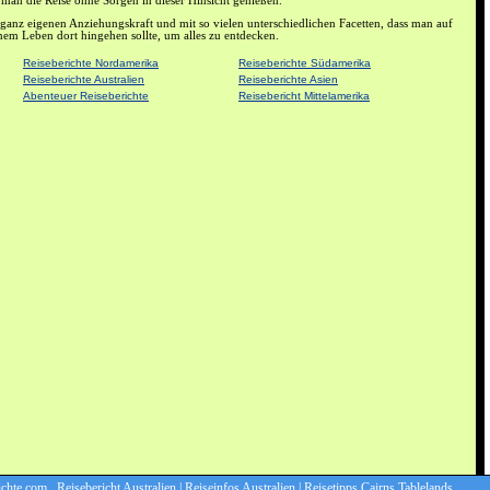
an die Reise ohne Sorgen in dieser Hinsicht genießen.
r ganz eigenen Anziehungskraft und mit so vielen unterschiedlichen Facetten, dass man auf
inem Leben dort hingehen sollte, um alles zu entdecken.
Reiseberichte Nordamerika
Reiseberichte Südamerika
Reiseberichte Australien
Reiseberichte Asien
Abenteuer Reiseberichte
Reisebericht Mittelamerika
te.com Reisebericht Australien | Reiseinfos Australien | Reisetipps Cairns Tablelands