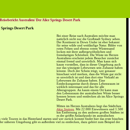
Reisebericht Australien/
Der Alice Springs Desert Park
e Springs Desert Park
Bei einer Reise nach Australien möchte man
natürlich nicht nur die Großstadt Sydney sehen.
Der Kontinent in Down Under ist eher bekannt
für seine wilde und weitläufige Natur. Bilder von
roten Felsen und ebenso rotem Wüstensand
locken mit ihrer außergewöhnlichen und
fremdartigen Schönheit. Die Wüste im Herzen
Australiens erscheint jedem Besucher zunächst
einmal fremd und unwirtlich. Man kann sich
kaum vorstellen, dass in dieser Umgebung auch
nur das winzigste Lebewesen sein Zuhause haben
könnte. Doch der Schein trügt, wer genauer
hinschaut wird merken, dass die Wüste gar nicht
so unwirtlich ist und dass dort eine Vielzahl an
Lebewesen ihr Zuhause haben. Eine
Entdeckungsreise durch diesen Lebensraum ist
wirklich interessant und das für alle
Altersgruppen. An kaum einem Ort kann man
den Lebensraum der australischen Wüste besser
kennen lernen und entdecken als im Alice Springs
Desert Park.
Mitten im Herzen Australiens liegt das Städtchen
Alice Springs
. Mit 22.000 Einwohnern und 1.500
km Entfernung zu den anderen großen Städten ist
es der größte Anlaufpunkt im australischen
viele Touren in das Hinterland starten und wer zurück kommt findet hier das erste bisschen
in der näheren Umgebung gibt es außerdem viel zu entdecken, dazu gehört zum Beispiel der