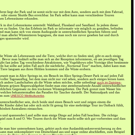
rnt liegt der Park und ist somit nicht nur mit dem Auto, sondern auch mit dem Fahrrad,
n oder einem Shuttle Bus erreichbar. Im Park selbst kann man verschiedene Touren
ichen Lebensräume erkunden.
rk in drei Lebensräume unterteilt: Waldland, Flussland und Sandland. In jedem dieser
ere zu finden. Um das Erlebnis im Park so informativ wie möglich zu gestalten, befinden
 und man kann sich von einem Audioguide in unterschiedlichen Sprachen führen und
rd man allerlei Wüstentieren begegnen, die man noch nie zuvor gesehen hat und durch
ges spannender wird.
e Wüste als Lebensraum und die Tiere, welche dort zu finden sind, gibt es auch einige
. Bevor man losläuft sollte man sich an der Rezeption informieren, ob am jeweiligen Tag
 gibt fast jeden Tag verschiedene Attraktionen, wie Vogelshows oder Vorträge über bestimmte
ln hat sollte auf jeden Fall auch die nächtliche „Nocturnal Tour“ machen, dabei kann man
n Tiere langsam aus ihren Höhlen kommen und die Wüste erobern.
szeit man in Alice Springs ist, ein Besuch im Alice Springs Desert Park ist auf jeden Fall
ervoller Tagesausflug, bei dem man nicht nur viel sehen, sondern auch einiges lernen kann.
noch andere Landschaften als die Wüste sehen möchte, sollte unbedingt
auch im Daintree-
 diesem grünen Regenwaldgebiet findet man eine atemberaubende Anzahl unterschiedlicher
irklichen Gegensatz zu den trockenen Wüstengebieten. Der Park grenzt zum Wasser hin
, welches bekanntermaßen das Paradies für Taucher darstellt. Der Nationalpark und das
dem zum
UNESCO Weltkulturerbe
.
nterschiedlicher sein, doch beide sind einen Besuch wert und zeigen einem die
er Kinder dabei hat oder sich nicht fit genug für eine mehrtätige Tour ins Outback fühlt,
chönheit Australiens eintauchen.
es und spannendes Land sollte man einige Dinge auf jeden Fall beachten. Die richtige
piel zum A und O. Wer Touren durch die Wüste macht sollte sich gut vorbereiten und dass
.
 die man hier unternehmen kann, gehört auch eine Auslandskrankenversicherung zu den
kann man unkompliziert von Deutschland aus und sogar online abschließen, zum Beispiel