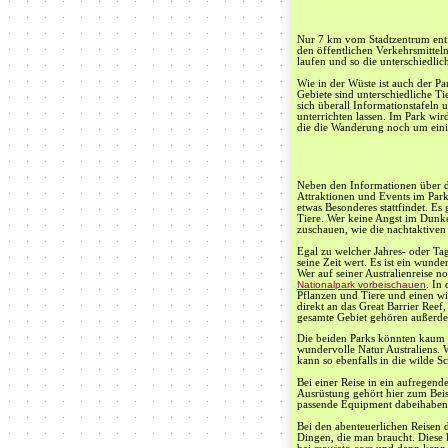
Nur 7 km vom Stadtzentrum entfe
den öffentlichen Verkehrsmittel
laufen und so die unterschiedl
Wie in der Wüste ist auch der Pa
Gebiete sind unterschiedliche Ti
sich überall Informationstafeln
unterrichten lassen. Im Park wi
die die Wanderung noch um eini
Neben den Informationen über di
Attraktionen und Events im Park
etwas Besonderes stattfindet. Es
Tiere. Wer keine Angst im Dunke
zuschauen, wie die nachtaktive
Egal zu welcher Jahres- oder Tage
seine Zeit wert. Es ist ein wund
Wer auf seiner Australienreise 
Nationalpark vorbeischauen
. In
Pflanzen und Tiere und einen w
direkt an das Great Barrier Reef
gesamte Gebiet gehören außer
Die beiden Parks könnten kaum u
wundervolle Natur Australiens. W
kann so ebenfalls in die wilde S
Bei einer Reise in ein aufregend
Ausrüstung gehört hier zum Beis
passende Equipment dabeihaben
Bei den abenteuerlichen Reisen
Dingen, die man braucht. Diese 