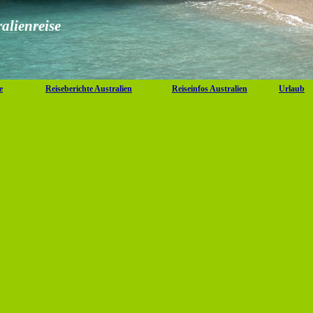
ralienreise
e
Reiseberichte Australien
Reiseinfos Australien
Urlaub