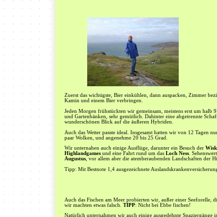
Zuerst das wichtigste, Bier einkühlen, dann auspacken, Zimmer be
Kamin und einem Bier verbringen.
Jeden Morgen frühstückten wir gemeinsam, meistens erst um halb 9.
und Gartenbänken, sehr gemütlich. Dahinter eine abgetrennte Schaf
wunderschönen Blick auf die äußeren Hybriden.
Auch das Wetter passte ideal. Insgesamt hatten wir von 12 Tagen nu
paar Wolken, und angenehme 20 bis 25 Grad.
Wir unternahen auch einige Ausflüge, darunter ein Besuch der
Wiske
Highlandgames
und eine Fahrt rund um das
Loch Ness
. Sehenswer
Augustus
, vor allem aber die atemberaubenden Landschaften der H
Tipp: Mit Bestnote 1,4 ausgezeichnete Auslandskrankenversicheru
Auch das Fischen am Meer probierten wir, außer einer Seeforelle, di
wir machten etwas falsch.
TIPP
: Nicht bei Ebbe fischen!
Natürlich unternahmen wir auch einige ausgedehnte Spaziergänge i